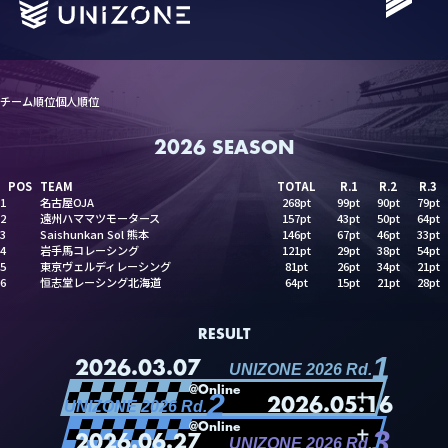
POS
DRIVER
TOTAL
R.1
R.2
R.3
1
武藤 壮汰
97pt
57pt
40pt
0pt
2
石野 弘貴
95pt
0pt
50pt
45pt
チーム順位
個人順位
3
齊藤 祐太
80pt
21pt
19pt
40pt
4
小此木 裕貴
76pt
42pt
0pt
34pt
Schedule
5
黒沢 和真
74pt
41pt
20pt
13pt
2026 SEASON
6
百瀬 翔
69pt
29pt
19pt
21pt
Standings
7
小出 峻
60pt
0pt
17pt
43pt
POS
TEAM
TOTAL
R.1
R.2
R.3
8
新谷 昇馬
52pt
26pt
26pt
0pt
1
名古屋OJA
268pt
99pt
90pt
79pt
Team
9
加藤 達彦
37pt
11pt
12pt
14pt
2
遠州ハママツモータース
157pt
43pt
50pt
64pt
10
三井 優介
33pt
0pt
19pt
14pt
3
Saishunkan Sol 熊本
146pt
67pt
46pt
33pt
11
兒島 弘訓
29pt
14pt
15pt
0pt
Driver
4
岩手馬コレーシング
121pt
29pt
38pt
54pt
12
武藤 雅奈
28pt
14pt
14pt
0pt
5
東京ヴェルディレーシング
81pt
26pt
34pt
21pt
13
長 和樹
24pt
1pt
9pt
14pt
Grass Roots
6
恒志堂レーシング北海道
64pt
15pt
21pt
28pt
14
伊藤 剛
20pt
0pt
0pt
20pt
15
奈良原 瑞大
16pt
0pt
16pt
0pt
Vision
16
佐々木 光
12pt
12pt
0pt
0pt
16
木村 偉織
12pt
0pt
0pt
12pt
News
RESULT
18
鈴木 恵武
11pt
0pt
3pt
8pt
1
19
小川 颯太
8pt
8pt
0pt
0pt
2026.03.07
About us
UNIZONE 2026 Rd.
20
岡本 大地
3pt
3pt
0pt
0pt
@Online
2
21
佐々木 藍咲
1pt
0pt
0pt
1pt
Partner Sales
2026.05.16
UNIZONE 2026 Rd.
@Online
3
2026.06.27
UNIZONE 2026 Rd.
POS
TEAM
TOTAL