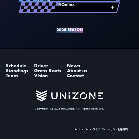
1
名古屋OJA
99pt
@Online
1
2
Saishunkan Sol 熊本
67pt
2026.03.07
UNIZONE 2026 Rd.
POS
TEAM
TOTAL
3
遠州ハママツモータース
43pt
1
名古屋OJA
90pt
@Online
2
4
岩手馬コレーシング
29pt
2
遠州ハママツモータース
50pt
2026.05.16
UNIZONE 2026 Rd.
POS
TEAM
TOTAL
5
東京ヴェルディレーシング
26pt
3
Saishunkan Sol 熊本
46pt
1
名古屋OJA
79pt
@Online
6
恒志堂レーシング北海道
15pt
3
2025 SEASON
4
岩手馬コレーシング
38pt
2
遠州ハママツモータース
64pt
2026.06.27
UNIZONE 2026 Rd.
POS
DRIVER
TOTAL
5
東京ヴェルディレーシング
34pt
3
岩手馬コレーシング
54pt
1
武藤 壮汰
57pt
@Online
6
恒志堂レーシング北海道
21pt
4
Saishunkan Sol 熊本
33pt
2
小此木 裕貴
42pt
POS
DRIVER
TOTAL
5
恒志堂レーシング北海道
28pt
3
黒沢 和真
41pt
1
石野 弘貴
50pt
6
東京ヴェルディレーシング
21pt
4
百瀬 翔
29pt
2
武藤 壮汰
40pt
POS
DRIVER
TOTAL
5
新谷 昇馬
26pt
3
新谷 昇馬
26pt
1
石野 弘貴
45pt
6
齊藤 祐太
21pt
Schedule
Driver
News
4
黒沢 和真
20pt
2
小出 峻
43pt
7
兒島 弘訓
14pt
Standings
Grass Roots
About us
5
三井 優介
19pt
3
齊藤 祐太
40pt
パートナー・スポンサーに関するお問い合
7
武藤 雅奈
14pt
Team
Vision
Contact
5
百瀬 翔
19pt
4
小此木 裕貴
34pt
わせ
9
佐々木 光
12pt
5
齊藤 祐太
19pt
5
百瀬 翔
21pt
10
加藤 達彦
11pt
8
小出 峻
17pt
メディア掲載・取材に関するお問い合わせ
6
伊藤 剛
20pt
11
小川 颯太
8pt
9
奈良原 瑞大
16pt
7
三井 優介
14pt
12
岡本 大地
3pt
チーム・選手に関するお問い合わせ
10
兒島 弘訓
15pt
7
加藤 達彦
14pt
13
長 和樹
1pt
11
武藤 雅奈
14pt
7
長 和樹
14pt
12
加藤 達彦
12pt
10
黒沢 和真
13pt
Copyright(C) 2023 UNIZONE. All Rights Reserved.
13
長 和樹
9pt
11
木村 偉織
12pt
14
鈴木 恵武
3pt
12
鈴木 恵武
8pt
13
佐々木 藍咲
1pt
Partner Sales
プライバシーポリシー
利用規約