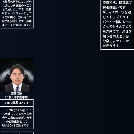
る無限の可能性と、純粋
直貴です。初参戦で
な楽しさを画面の向こう
緊張感高いです
まで届けたいです。当日
が、eスポーツを通
はチャレンジャーとして
じてトップドライ
全力で挑み、熱い走りで
魅力を発信します！応援
バーと一緒にレース
よろしくお願いします。
させてもらえてとて
も光栄です。速さを
競う者同士思う存
分楽しませていた
だきます！
齋藤 正喜
（
立教大学自動車部
）
JeMO推薦コメント
GT College Leagueに
も参戦している名門立教
大学の自動車部が、大学
の自動車部として
UNIZONE初登場です！