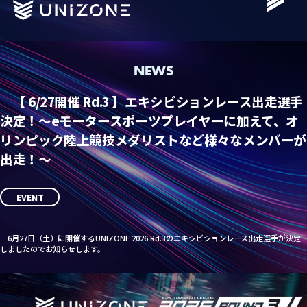
NEWS
【 6/27開催 Rd.3 】エキシビションレース出走選手
決定！〜eモータースポーツプレイヤーに加えて、オ
リンピック陸上競技メダリストなど様々なメンバーが
出走！〜
EVENT
6月27日（土）に開催するUNIZONE 2026 Rd.3のエキシビションレース出走選手が決定
しましたのでお知らせします。