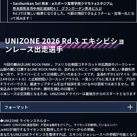
・Saishunkan Sol 熊本：eスポーツ高等学院クマモトeスタジアム
熊本県熊本市中央区城東町4-7 グランガーデン熊本ビル1F
Rd.2では悔しい結果となりました。今節は挽回できるようチーム・会場一丸とな
って挑みます！
UNIZONE 2026 Rd.3 エキシビショ
ンレース出走選手
今回の舞台はLIME ROCK PARK 。アメリカ合衆国コネチカット州北西部のバークシャー
山脈の麓に位置するLIME ROCK PARK は、訪れる人々にとって絵のように美しい景観を誇
る一方で、ドライバーにとっては挑戦しがいのあるコースです。全長わずか1.53マイル（約
2.4キロメートル）と比較的短いコースレイアウトは、一見シンプルに見えますが、プロの
ドライバーでさえ、最速ラップタイムを出す秘訣を見つけるのは容易ではありません。意
気込み十分の選手たちの中、勝利を掴むのは誰だ！
※本レースは交流戦となるため、UNIZONEドライバーは最後方からのスタートとなります
フォーマット
◆UNIZONE ライセンスホルダー
※JeMO（UNIZONE運営母体）が定める条件をクリアし、ライセンスを取得しているメンバー
JeMOが発行するライセンスを取得したドライバーからの参戦。
あなたもUNIZONEライセンスを取得すれば、エキシビジョンレースへの参戦が可能となり