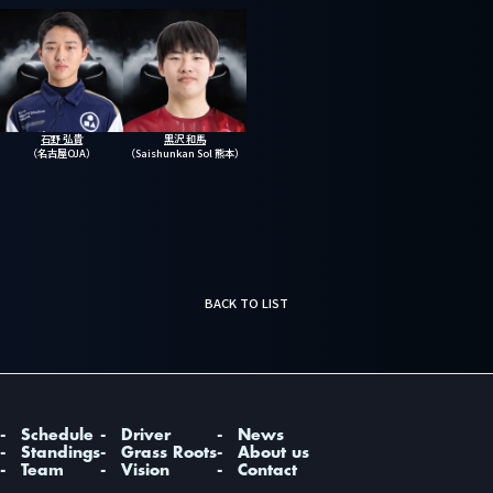
石野 弘貴
黒沢 和馬
（名古屋OJA）
（Saishunkan Sol 熊本）
BACK TO LIST
Schedule
Driver
News
Standings
Grass Roots
About us
Team
Vision
Contact