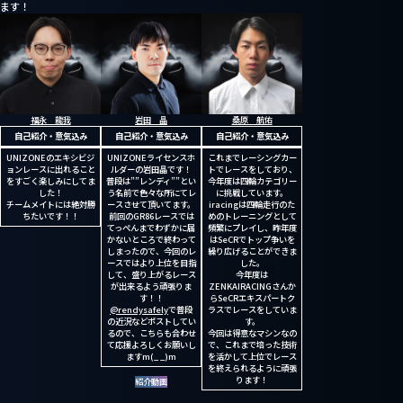
ます！
福永 龍我
岩田 晶
桑原 航佑
自己紹介・意気込み
自己紹介・意気込み
自己紹介・意気込み
UNIZONEのエキシビジ
UNIZONEライセンスホ
これまでレーシングカー
ョンレースに出れること
ルダーの岩田晶です！
トでレースをしており、
をすごく楽しみにしてま
普段は””レンディ””とい
今年度は四輪カテゴリー
した！
う名前で色々な所にてレ
に挑戦しています。
チームメイトには絶対勝
ースさせて頂いてます。
iracingは四輪走行のた
ちたいです！！
前回のGR86レースでは
めのトレーニングとして
てっぺんまでわずかに届
頻繁にプレイし、昨年度
かないところで終わって
はSeCRでトップ争いを
しまったので、今回のレ
繰り広げることができま
ースではより上位を目指
した。
して、盛り上がるレース
今年度は
が出来るよう頑張りま
ZENKAIRACINGさんか
す！！
らSeCRエキスパートク
@rendysafely
で普段
ラスでレースをしていま
の近況などポストしてい
す。
るので、こちらも合わせ
今回は得意なマシンなの
て応援よろしくお願いし
で、これまで培った技術
ますm(_ _)m
を活かして上位でレース
を終えられるように頑張
ります！
紹介動画