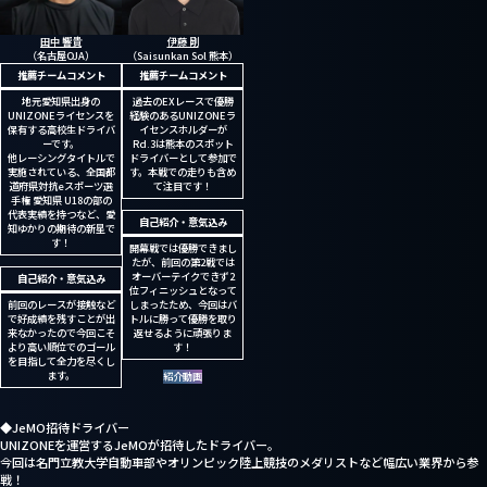
田中 響貴
伊藤 剛
（名古屋OJA）
（Saisunkan Sol 熊本）
推薦チームコメント
推薦チームコメント
地元愛知県出身の
過去のEXレースで優勝
UNIZONEライセンスを
経験のあるUNIZONEラ
保有する高校生ドライバ
イセンスホルダーが
ーです。
Rd.3は熊本のスポット
他レーシングタイトルで
ドライバーとして参加で
実施されている、全国都
す。本戦での走りも含め
道府県対抗eスポーツ選
て注目です！
手権 愛知県 U18の部の
代表実績を持つなど、愛
自己紹介・意気込み
知ゆかりの期待の新星で
す！
開幕戦では優勝できまし
たが、前回の第2戦では
オーバーテイクできず2
パートナー・スポンサーに関するお問い合
自己紹介・意気込み
位フィニッシュとなって
わせ
前回のレースが接触など
しまったため、今回はバ
で好成績を残すことが出
トルに勝って優勝を取り
メディア掲載・取材に関するお問い合わせ
来なかったので今回こそ
返せるように頑張りま
より高い順位でのゴール
す！
チーム・選手に関するお問い合わせ
を目指して全力を尽くし
ます。
紹介動画
◆JeMO招待ドライバー
UNIZONEを運営するJeMOが招待したドライバー。
今回は名門立教大学自動車部やオリンピック陸上競技のメダリストなど幅広い業界から参
戦！