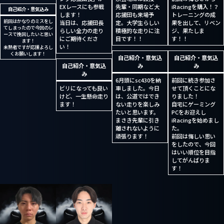
EXレースにも参戦
先輩・同期など大
iRacingを購入！？
自己紹介・意気込み
します！
応援団も来場予
トレーニングの成
前回はかなりのミスをし
当日は、応援団長
定。大学生らしい
果を出して、リベン
てしまったので今回のレ
らしい全力の走り
積極的な走りに注
ジ、果たしま
ースで挽回したいと思い
にご期待くださ
目です！！
す！！
ます！
い！
未熟者ですが応援よろし
くお願いします！
自己紹介・意気込
自己紹介・意気込
自己紹介・意気込
み
み
み
6月頭にsc430を納
前回に続き参加さ
ビリになっても良い
車しました。今日
せて頂くことにな
けど、一生懸命走り
は、公道ではでき
りました！
ます！
ない走りを楽しみ
自宅にゲーミング
たいと思います。
PCをお迎えし
まさき先輩に引き
iRacingを始めまし
離されないように
た。
頑張ります！
前回は悔しい思い
をしたので、今回
はいい順位を目指
してがんばりま
す！