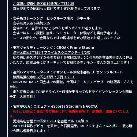
北海道札幌市中央区南19条西14丁目2-35
当日現地での観戦も大歓迎です！ぜひお待ちしております。
・
岩手馬コレーシング：ビッグルーフ滝沢 小ホール
岩手県滝沢市下鵜飼1-15
会場MCは、岩手でおなじみのふじポンさんでお送りします。
会場ではレース観戦に加え、シミュレーター体験なども実施予定です。
レースの熱気や、会場ならではの臨場感をぜひ現地でお楽しみください！
・東京ヴェルディレーシング：CROAK Prime Studio
渋谷区広尾1丁目1-7 プライムスクエアシティ 1/2階
初の恵比寿スタジオからの参戦！会場MCはRd.2に引き続き笠原美香さんに担当
いただき、応援団長にはサーキットでお馴染みのレキシーさんが盛り上げます！
・遠州ハママツモータース：
イオンモール浜松志都呂 1F セントラルコート
静岡県浜松市中央区志都呂２丁目３７−１
UNIZONE Rd.2と同会場での開催。今回はチームアンバサダーの脇阪寿一さんも
参加。
また将来のUNIZONEドライバー候補が集まってのドライビングレッスンも開催
予定！入場無料！
・名古屋OJA：コミュファ eSports Stadium NAGOYA
6月25日追記：台風7号の接近に伴い名古屋会場は「無観客」開催といたしま
す。
愛知県名古屋市中区栄3-29-1 名古屋パルコ東館 7F
Rd.2では鮮烈デビューを果たした石野選手。MCさくやきんさんと共に一戦必勝
で今回も優勝目指します！