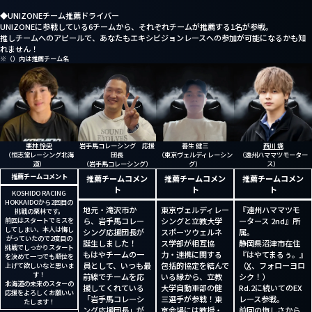
◆UNIZONEチーム推薦ドライバー
UNIZONEに参戦している6チームから、それぞれチームが推薦する1名が参戦。
推しチームへのアピールで、あなたもエキシビジョンレースへの参加が可能になるかも知
れません！
※（）内は推薦チーム名
栗林 怜央
岩手馬コレーシング 応援
善生 健三
西川 颯
（恒志堂レーシング北海
団長
（東京ヴェルディレーシン
（遠州ハママツモーター
道）
（岩手馬コレーシング）
グ）
ス）
推薦チームコメント
推薦チームコメン
推薦チームコメン
推薦チームコメン
ト
ト
ト
KOSHIDO RACING
HOKKAIDOから2回目の
地元・滝沢市か
東京ヴェルディレー
『遠州ハママツモ
挑戦の栗林です。
前回はスタートでミスを
ら、岩手馬コレー
シングと立教大学
ータース 2nd』所
してしまい、本人は悔し
シング応援団長が
スポーツウェルネ
属。
がっていたので2度目の
誕生しました！
ス学部が相互協
静岡県沼津市在住
挑戦でしっかりスタート
もはやチームの一
力・連携に関する
『はやてまるぅ。』
を決めて一つでも順位を
員として、いつも最
包括的協定を結んで
（
X
、フォローヨロ
上げて欲しいなと思いま
す！
前線でチームを応
いる縁から、立教
シク！）
北海道の未来のスターの
援してくれている
大学自動車部の健
Rd.2に続いてのEX
応援をよろしくお願いい
「岩手馬コレーシ
三選手が参戦！東
レース参戦。
たします！
ング応援団長」が
京会場には教授・
前回の悔しさから