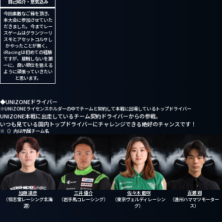
自己紹介・意気込み
今回素敵なご縁を頂き、
本大会に参加させていた
だきました。今までレー
スゲームはグランツーリ
スモとアセットコルサし
かやったことが無く、
iRacingは初めての経験
ですが、接触しないを第
一に、良い順位を狙える
ように頑張っていきたい
と思います。
◆UNIZONEドライバー
※UNIZONEライセンスホルダーの中でチームと契約して本戦に出場しているトップドライバー
UNIZONE本戦に出走しているチーム契約ドライバーからの参戦。
いつも見ている国内トップドライバーにチャレンジできる絶好のチャンスです！
※（）内は所属チーム名
加藤 達彦
三井 優介
佐々木 藍咲
百瀬 翔
（恒志堂レーシング北海
（岩手馬コレーシング）
（東京ヴェルディレーシン
（遠州ハママツモーター
道）
グ）
ス）