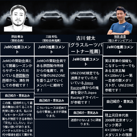
原田 義治
三田 和弘
塚原 直貴
古川 健太
（賛助会員）
（賛助会員推薦）
（陸上オリンピアン）
(グラスルーツパ
JeMO推薦コメン
JeMO推薦コメン
JeMO推薦コメン
ートナー推薦)
ト
ト
ト
JeMO推薦コメン
JeMOの賛助会員と
JeMOの賛助会員で
実は実車の操縦も
ト
して開幕シーズンか
ある原田製作所様
こなすレーサーでも
らサポートいただ
からの推薦で、共
ある北京五輪
UNIZONE検定でも
いている
原田製作
に今後のUNIZONE
4×100mリレー第
連携させていただ
所
様から、満を持
を盛り上げていく
一走者の銀メダリ
いている
Jiqoo
しての参戦です！
メンバーに期待で
ストが、UNIZONE
Racing
様からの推
す！
参戦です！
薦を受けたJiqoo
自己紹介・意気込み
Racingドライバー
自己紹介・意気込み
自己紹介・意気込
が参戦です！
この度、招待枠として最
み
高の舞台に立てることを
こういうレースは初めて
光栄に思います。私には
なので緊張しますが頑張
自己紹介・意気込み
「eモータースポーツを
陸上元日本代表
ります。
誰もが熱狂できる本物の
2008年北京オリン
迷惑かけないように頑張
『文化』にしたい」とい
ります。
ピック男子
う強い想いがあります。
4×100mリレー銀
バーチャルだからこそ世
メダリストの塚原
代や環境を超えて繋がれ