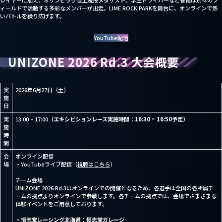
レイヤーに加え、オリンピック陸上競技メダリスト、学生ドライバーなど普段は別々のフ
ィールドで活動する多彩なメンバーが出走。LIME ROCK PARKを舞台に、オンラインで熱
いバトルを繰り広げます。
YouTube配信
UNIZONE 2026 Rd.3 大会概要
実
2026年6月27日（土）
施
日
実
13:00 ~ 17:00
（エキシビションレース実施時間：16:30 ~ 16:50予定）
施
時
間
会
オンライン配信
場
・YouTubeライブ配信（
視聴はこちら
）
チーム会場
UNIZONE 2026 Rd.3はオンラインでの開催となるため、各選手は全国の各所属チ
ームの拠点よりオンラインで参戦します。各チームの拠点では、会場でさまざまな
体験イベントをご用意しております。
・恒志堂レーシング北海道：恒志堂ガレージ