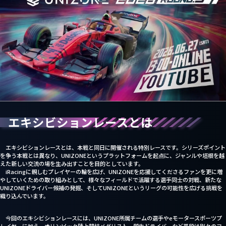
Schedule
Standings
Team
Driver
Grass Roots
エキシビションレースとは
Vision
News
エキシビションレースとは、本戦と同日に開催される特別レースです。シリーズポイント
About us
を争う本戦とは異なり、UNIZONEというプラットフォームを起点に、ジャンルや垣根を越
えた新しい交流の場を生み出すことを目的としています。
Partner Sales
iRacingに親しむプレイヤーの輪を広げ、UNIZONEを応援してくださるファンを更に増
やしていくための取り組みとして、様々なフィールドで活躍する選手同士の対戦、新たな
UNIZONEドライバー候補の発掘、そしてUNIZONEというリーグの可能性を広げる挑戦を
織り込んでいます。
今回のエキシビションレースには、UNIZONE所属チームの選手やeモータースポーツプ