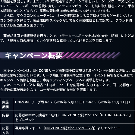
く機会を創出します。また、JeMOが推進するクリーンで新しいモータースポーツ文化とし
てのeモータースポーツの普及に対し、マウスコンピューターも共に取り組むことで、単な
る認知拡大にとどまらず、実際の競技参加者の増加につなげてまいります。
さらに、マウスコンピューターは、リーグ運営におけるコア機材であるゲーミングパソ
コンの提供を通じて、製品価値をスペックだけでなく体験価値として訴求し、ブランド強
化および販売促進を図ります。
両者が共同で情報発信を行うことで、eモータースポーツ市場の拡大を「認知」にとどめ
ず、「競技人口の増加」という実態的な成長へとつなげることを目指します。
キャンペーン概要
本キャンペーンは、UNIZONE リーグ戦期間中に実施されるイベントや配信と連動し、継
続的に情報発信を行います。リーグ戦配信映像内や公式 SNS、イベント会場などを通じて
キャンペーン情報を発信し、専用ランディングページへの誘導を行います。
また、イベントごとに発表されるキーワードを応募時に入力することで、同一応募者で
も複数応募が可能となり、ユーザーの継続的な参加を促進します。
実施
UNIZONE リーグ戦 Rd.2（2026 年 5 月 16 日）～Rd.5（2026 年 10 月 31 日）
期間
内容
応募者の中から抽選で 1名様に UNIZONE 公認パソコン「G TUNE FG-A7A70」
をプレゼント
応募
専用応募フォーム（
UNIZONE 公認パソコンページ内
）よりエントリー
方法