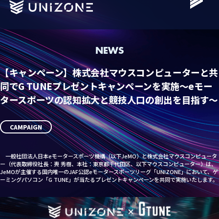
NEWS
【キャンペーン】株式会社マウスコンピューターと共
同でG TUNEプレゼントキャンペーンを実施～eモー
タースポーツの認知拡大と競技人口の創出を目指す～
Schedule
Standings
CAMPAIGN
Team
Driver
一般社団法人日本eモータースポーツ機構（以下JeMO）と株式会社マウスコンピュータ
ー（代表取締役社長：軣 秀樹、本社：東京都千代田区、以下マウスコンピューター）は、
JeMOが主催する国内唯一のJAF公認eモータースポーツリーグ「UNIZONE」において、ゲ
Grass Roots
ーミングパソコン「G TUNE」が当たるプレゼントキャンペーンを共同で実施いたします。
Vision
News