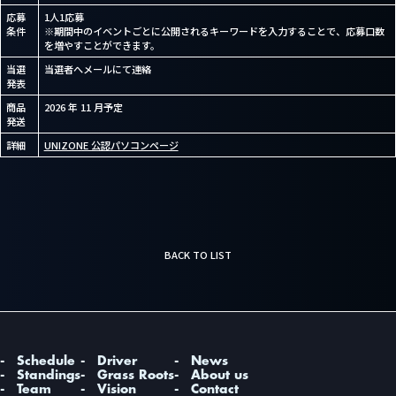
応募
1人1応募
パートナー・スポンサーに関するお問い合
わせ
条件
※期間中のイベントごとに公開されるキーワードを入力することで、応募口数
を増やすことができます。
メディア掲載・取材に関するお問い合わせ
当選
当選者へメールにて連絡
チーム・選手に関するお問い合わせ
発表
商品
2026 年 11 月予定
発送
詳細
UNIZONE 公認パソコンページ
BACK TO LIST
Schedule
Driver
News
Standings
Grass Roots
About us
Team
Vision
Contact