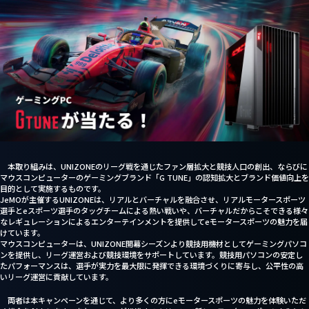
About us
Partner Sales
本取り組みは、UNIZONEのリーグ戦を通じたファン層拡大と競技人口の創出、ならびに
マウスコンピューターのゲーミングブランド「G TUNE」の認知拡大とブランド価値向上を
目的として実施するものです。
JeMOが主催するUNIZONEは、リアルとバーチャルを融合させ、リアルモータースポーツ
選手とeスポーツ選手のタッグチームによる熱い戦いや、バーチャルだからこそできる様々
なレギュレーションによるエンターテインメントを提供してeモータースポーツの魅力を届
けています。
マウスコンピューターは、UNIZONE開幕シーズンより競技用機材としてゲーミングパソコ
ンを提供し、リーグ運営および競技環境をサポートしています。競技用パソコンの安定し
たパフォーマンスは、選手が実力を最大限に発揮できる環境づくりに寄与し、公平性の高
いリーグ運営に貢献しています。
両者は本キャンペーンを通じて、より多くの方にeモータースポーツの魅力を体験いただ