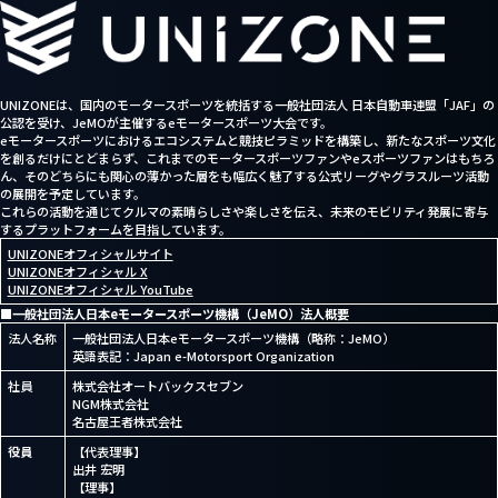
UNIZONEは、国内のモータースポーツを統括する一般社団法人 日本自動車連盟「JAF」の
公認を受け、JeMOが主催するeモータースポーツ大会です。
eモータースポーツにおけるエコシステムと競技ピラミッドを構築し、新たなスポーツ文化
を創るだけにとどまらず、これまでのモータースポーツファンやeスポーツファンはもちろ
ん、そのどちらにも関心の薄かった層をも幅広く魅了する公式リーグやグラスルーツ活動
の展開を予定しています。
これらの活動を通じてクルマの素晴らしさや楽しさを伝え、未来のモビリティ発展に寄与
するプラットフォームを目指しています。
UNIZONEオフィシャルサイト
UNIZONEオフィシャル X
UNIZONEオフィシャル YouTube
■
一般社団法人日本eモータースポーツ機構（JeMO）法人概要
法人名称
一般社団法人日本eモータースポーツ機構（略称：JeMO）
英語表記：Japan e-Motorsport Organization
社員
株式会社オートバックスセブン
NGM株式会社
名古屋王者株式会社
役員
【代表理事】
出井 宏明
【理事】