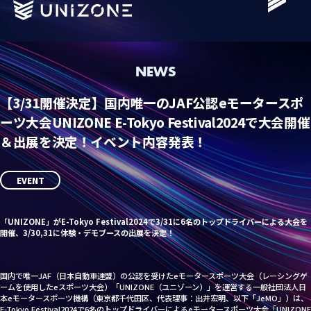
NEWS
【3/31開催決定】国内唯一のJAF公認eモータースポ
ーツ大会UNIZONE E-Tokyo Festival2024で大会開催
＆出展を決定！イベント内容発表！
EVENT
「UNIZONE」がE-Tokyo Festival2024で3/31に6名のトップドライバーによる大会を
開催、3/30,31に体験・デモブースの出展を決定！
国内で唯一JAF（日本自動車連盟）の公認を受けたeモータースポーツ大会（レーシングゲ
ームを使用したeスポーツ大会）「UNIZONE（ユニゾーン）」を運営する一般社団法人日
本eモータースポーツ機構（東京都千代田区、代表理事：出井宏明、以下「JeMO」）は、
E-Tokyo Festival2024で6名のトップドライバーによるeモータースポーツ大会「UNIZONE