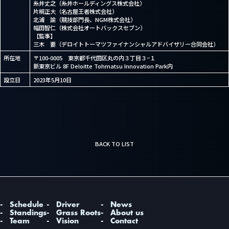
糸井丈之（糸井ホールディングス株式会社）
片桐正大（名古屋王者株式会社）
北浦 諭（競技部門長、NGM株式会社）
幅田智仁（株式会社オートバックスセブン）
【監事】
三木 要（デロイトトーマツファイナンシャルアドバイザリー合同会社）
所在地
〒100-0005 東京都千代田区丸の内３丁目３−１
新東京ビル 8F Deloitte Tohmatsu Innovation Park内
設立日
2023年5月10日
BACK TO LIST
Schedule
Driver
News
Standings
Grass Roots
About us
Team
Vision
Contact