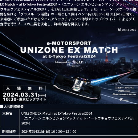
EX Match ~ at E-Tokyo Festival2024 ~（ユニゾーン エキシビションマッチ アット イート
ウキョウフェスティバル2024）」を3月31日に開催します。また、eモータースポーツの裾
野を広げる「グラスルーツ活動」の一環として同イベント内3月30～3月 31日の2日間で、
来場者にご参加いただけるタイムアタックチャレンジ体験やトップドライバーによるデモ
走行を行うブースの出展を決定し、詳細内容を発表します。
Schedule
Standings
Team
Driver
Grass Roots
■大会開催概要
大会名
UNIZONE EX Match at E-Tokyo Festival2024
Vision
（ユニゾーン エキシビションマッチアット イートウキョウフェスティバル
2024）
News
開催日時
2024年3月31日(日) 10：30～12：00
About us