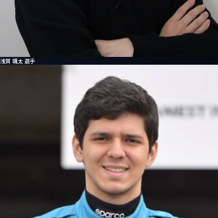
浅賀 颯太 選手