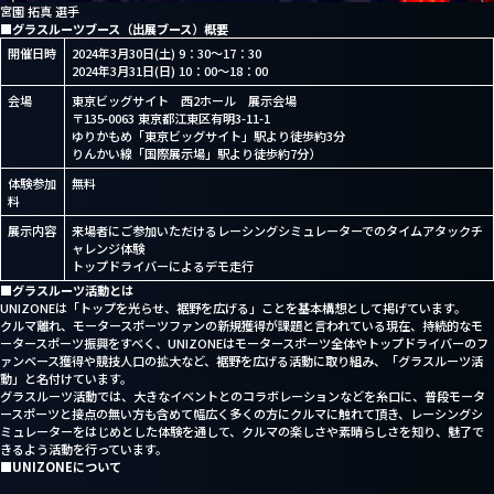
宮園 拓真 選手
■グラスルーツブース（出展ブース）概要
開催日時
2024年3月30日(土) 9：30～17：30
2024年3月31日(日) 10：00～18：00
会場
東京ビッグサイト 西2ホール 展示会場
〒135-0063 東京都江東区有明3-11-1
ゆりかもめ「東京ビッグサイト」駅より徒歩約3分
りんかい線「国際展示場」駅より徒歩約7分）
体験参加
無料
料
展示内容
来場者にご参加いただけるレーシングシミュレーターでのタイムアタックチ
ャレンジ体験
トップドライバーによるデモ走行
■グラスルーツ活動とは
UNIZONEは「トップを光らせ、裾野を広げる」ことを基本構想として掲げています。
クルマ離れ、モータースポーツファンの新規獲得が課題と言われている現在、持続的なモ
ータースポーツ振興をすべく、UNIZONEはモータースポーツ全体やトップドライバーのフ
ァンベース獲得や競技人口の拡大など、裾野を広げる活動に取り組み、「グラスルーツ活
動」と名付けています。
グラスルーツ活動では、大きなイベントとのコラボレーションなどを糸口に、普段モータ
ースポーツと接点の無い方も含めて幅広く多くの方にクルマに触れて頂き、レーシングシ
ミュレーターをはじめとした体験を通して、クルマの楽しさや素晴らしさを知り、魅了で
きるよう活動を行っています。
■UNIZONEについて