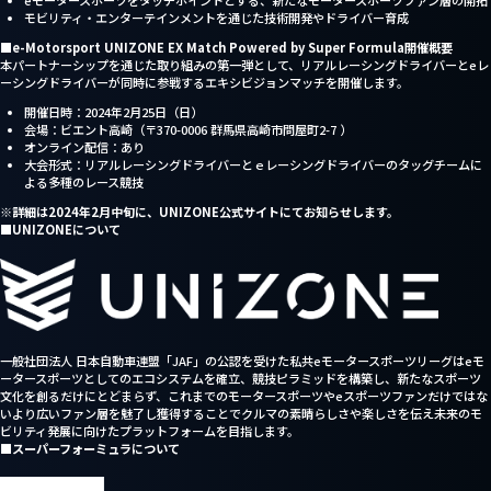
モビリティ・エンターテインメントを通じた技術開発やドライバー育成
■
e-Motorsport UNIZONE EX Match Powered by Super Formula開催概要
本パートナーシップを通じた取り組みの第一弾として、リアルレーシングドライバーとeレ
ーシングドライバーが同時に参戦するエキシビジョンマッチを開催します。
開催日時：2024年2月25日（日）
会場：ビエント高崎（〒370-0006 群馬県高崎市問屋町2-7 ）
オンライン配信：あり
大会形式：リアルレーシングドライバーとｅレーシングドライバーのタッグチームに
よる多種のレース競技
※詳細は2024年2月中旬に、UNIZONE公式サイトにてお知らせします。
■UNIZONEについて
一般社団法人 日本自動車連盟「JAF」の公認を受けた私共eモータースポーツリーグはeモ
ータースポーツとしてのエコシステムを確立、競技ピラミッドを構築し、新たなスポーツ
文化を創るだけにとどまらず、これまでのモータースポーツやeスポーツファンだけではな
いより広いファン層を魅了し獲得することでクルマの素晴らしさや楽しさを伝え未来のモ
ビリティ発展に向けたプラットフォームを目指します。
■スーパーフォーミュラについて