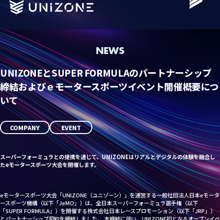
NEWS
UNIZONEとSUPER FORMULAのパートナーシップ
締結およびｅモータースポーツイベント開催概要につ
いて
Schedule
Standings
COMPANY
EVENT
Team
スーパーフォーミュラとの提携を通じて、UNIZONEはリアルとデジタルの体験を融合し
Driver
たeモータースポーツ大会を開催します。
Grass Roots
Vision
eモータースポーツ大会「UNIZONE（ユニゾーン）」を運営する一般社団法人日本eモータ
ースポーツ機構（以下「JeMO」）は、全日本スーパーフォーミュラ選手権（以下
News
「SUPER FORMULA」）を開催する株式会社日本レースプロモーション（以下「JRP」）
とパートナーシップ契約を締結しました。 本締結に伴い、UNIZONE初となるオープンイベ