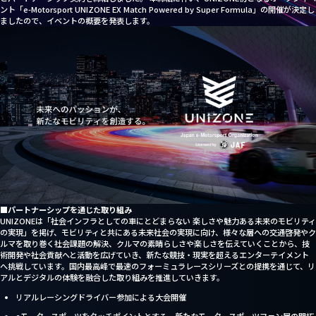
About us
ント「e-Motorsport UNIZONE EX Match Powered by Super Formula」の開催が決定し
ましたので、イベントの概要を発表します。
Partner Sales
■
パートナーシップを通じた取り組み
UNIZONEは「社会インフラとしての車にとどまらない 楽しさや魅力ある未来のモビリティ
の実現」を掲げ、モビリティと共にある未来社会の実現に向け、様々な層への交通啓発やク
ルマを取り巻く社会課題の解決、クルマの素晴らしさや楽しさを伝えていくことから、技
術開発や社会貢献へと活動を広げていき、新たな競技・現実を超えるエンターテイメント
へ挑戦しています。国内最高峰で最速のフォーミュラレースシリーズとの提携を通じて、リ
アルとデジタルの体験を融合した取り組みを推進していきます。
リアルレーシングドライバー参加による大会開催
eモータースポーツをタッチポイントとする、新たなモータースポーツファン層の開拓