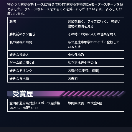
物心つく前から車(レース)が好きで約4年前から本格的にeモータースポーツを始
めました。 クリーンなレースをすることを第一に心がけています。 よろしくお
願いします。
趣味
音楽を聴く、ライブに行く、 可愛い
動物の動画を見る
勝負前のゲン担ぎ
その時にお気に入りの音楽を聴く
私の至福の時間
私立恵比寿中学のライブに登校して
いるとき
好きな芸能人
小久保柚乃
ゲーム前に聞く曲
私立恵比寿中学の曲
好きなドリンク
お茶(特に麦茶、緑茶)
好きな食べ物
お寿司
受賞歴
全国都道府県対抗eスポーツ選手権
静岡県代表 本大会6位
2023 GT7部門 U-18
パートナー・スポンサーに関するお問い合
わせ
メディア掲載・取材に関するお問い合わせ