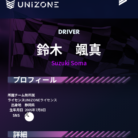
DRIVER
鈴木 颯真
Schedule
Standings
Suzuki Soma
Team
プロフィール
Driver
Grass Roots
所属チーム
無所属
Vision
ライセンス
UNIZONEライセンス
出身地
静岡県
News
生年月日
2005年7月8日
SNS
About us
Partner Sales
詳細